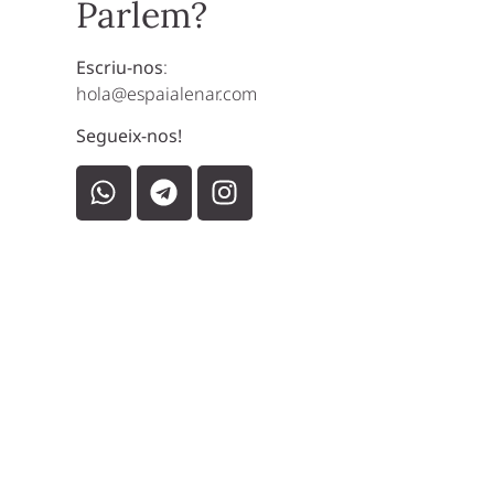
Parlem?
Escriu-nos
:
hola@espaialenar.com
Segueix-nos!