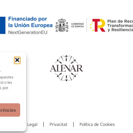
r
'aquestes
ó o les
t, pot
erències
Avís Legal
Privacitat
Política de Cookies