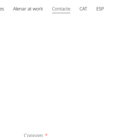
es
Alenar at work
Contacte
CAT
ESP
Cognom