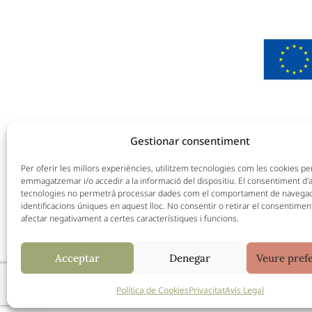
602 58 87 70
Gestionar consentiment
hola@espaialenar.com
Llibertat 31
Per oferir les millors experiències, utilitzem tecnologies com les cookies pe
emmagatzemar i/o accedir a la informació del dispositiu. El consentiment d
08800 Vilanova i la Geltrú
tecnologies no permetrà processar dades com el comportament de navegaci
identificacions úniques en aquest lloc. No consentir o retirar el consentimen
afectar negativament a certes característiques i funcions.
Acceptar
Denegar
Veure pref
Política de Cookies
Privacitat
Avís Legal