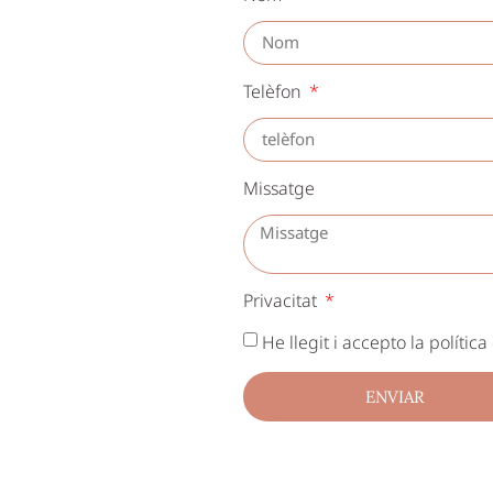
Telèfon
Missatge
Privacitat
He llegit i accepto la polític
ENVIAR