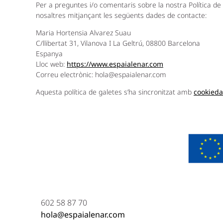
Per a preguntes i/o comentaris sobre la nostra Política d
nosaltres mitjançant les següents dades de contacte:
Maria Hortensia Alvarez Suau
C/llibertat 31, Vilanova I La Geltrú, 08800 Barcelona
Espanya
Lloc web:
https://www.espaialenar.com
Correu electrònic:
hola@
espaialenar.com
Aquesta política de galetes s’ha sincronitzat amb
cookieda
602 58 87 70
hola@espaialenar.com