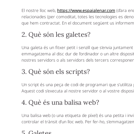
El nostre lloc web,
https://www.espaialenar.com
(d’ara end
relacionades (per comoditat, totes les tecnologies es deno
que hem contractat. En el document següent us informem so
2. Què són les galetes?
Una galeta és un fitxer petit i senzill que s’envia juntame
emmagatzema al disc dur de l’ordinador o un altre disposi
nostres servidors o als servidors dels tercers corresponent
3. Què són els scripts?
Un script és una peça de codi de programari que s’utilitza
Aquest codi s’executa al nostre servidor o al vostre disposi
4. Què és una balisa web?
Una balisa web (o una etiqueta de píxel) és una petita i invi
controlar el trànsit d’un lloc web. Per fer-ho, s’emmagatze
5. Galetes