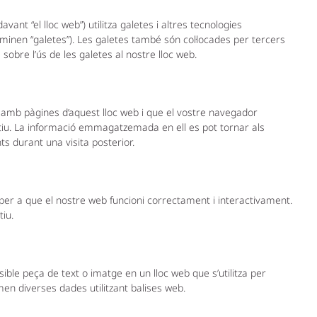
avant “el lloc web”) utilitza galetes i altres tecnologies
minen “galetes”). Les galetes també són col·locades per tercers
bre l’ús de les galetes al nostre lloc web.
nt amb pàgines d’aquest lloc web i que el vostre navegador
tiu. La informació emmagatzemada en ell es pot tornar als
s durant una visita posterior.
 per a que el nostre web funcioni correctament i interactivament.
tiu.
sible peça de text o imatge en un lloc web que s’utilitza per
men diverses dades utilitzant balises web.