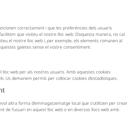
uncionen correctament i que les preferències dels usuaris
facilitem que visiteu el nostre lloc web. D’aquesta manera, no cal
iteu el nostre lloc web i, per exemple, els elements romanen al
questes galetes sense el vostre consentiment.
del lloc web per als nostres usuaris. Amb aquestes cookies
web. Us demanem permís per col·locar cookies d’estadístiques.
nt
vol altra forma d’emmagatzematge local que s’utilitzen per crear
ent de l’usuari en aquest lloc web o en diversos llocs web amb