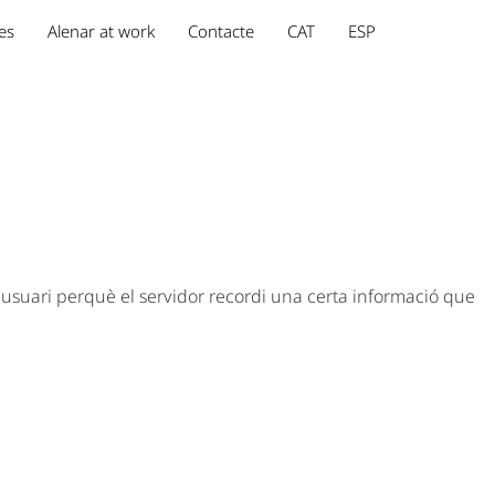
es
Alenar at work
Contacte
CAT
ESP
 usuari perquè el servidor recordi una certa informació que