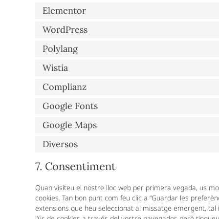
Elementor
WordPress
Polylang
Wistia
Complianz
Google Fonts
Google Maps
Diversos
7. Consentiment
Quan visiteu el nostre lloc web per primera vegada, us 
cookies. Tan bon punt com feu clic a “Guardar les preferènci
extensions que heu seleccionat al missatge emergent, tal 
l’ús de cookies a través del vostre navegador, però tingue