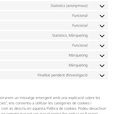
Statistics (anonymous)
Funcional
Funcional
Statistics, Màrqueting
Funcional
Màrqueting
Màrqueting
Finalitat pendent d’investigació
mostrarem un missatge emergent amb una explicació sobre les
es”, ens consentiu a utilitzar les categories de cookies i
i com es descriu en aquesta Política de cookies. Podeu desactivar
u en compte que pot ser que el nostre lloc web ja no funcioni