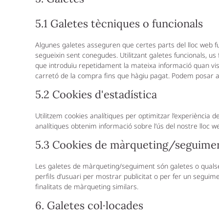
5.1 Galetes tècniques o funcionals
Algunes galetes asseguren que certes parts del lloc web f
segueixin sent conegudes. Utilitzant galetes funcionals, us 
que introduïu repetidament la mateixa informació quan vis
carretó de la compra fins que hàgiu pagat. Podem posar a
5.2 Cookies d'estadística
Utilitzem cookies analítiques per optimitzar l’experiència 
analítiques obtenim informació sobre l’ús del nostre lloc 
5.3 Cookies de màrqueting/seguime
Les galetes de màrqueting/seguiment són galetes o qualse
perfils d’usuari per mostrar publicitat o per fer un seguim
finalitats de màrqueting similars.
6. Galetes col·locades