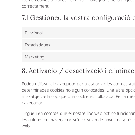
correctament.
7.1 Gestioneu la vostra configuració
Funcional
Estadístiques
Marketing
8. Activació / desactivació i eliminac
Podeu utilitzar el navegador per a esborrar les cookies 
determinades cookies no siguin col·locades. Una altra opci
missatge cada cop que una cookie és col·locada. Per a més 
navegador.
Tingueu en compte que el nostre lloc web pot no funcionar
les galetes del navegador, se’n crearan de noves després d
web.