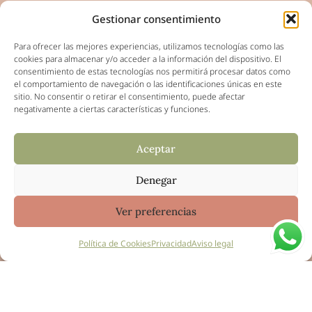
Gestionar consentimiento
Para ofrecer las mejores experiencias, utilizamos tecnologías como las
Regala clases
cookies para almacenar y/o acceder a la información del dispositivo. El
consentimiento de estas tecnologías nos permitirá procesar datos como
Yoga, cursillos de ganchillo, talleres de
el comportamiento de navegación o las identificaciones únicas en este
sitio. No consentir o retirar el consentimiento, puede afectar
sueños... ¡Infórmate y regala una clase o
negativamente a ciertas características y funciones.
un abono!
Aceptar
Más información
Denegar
Ver preferencias
Regala experiencias
Política de Cookies
Privacidad
Aviso legal
Elige una de nuestras experiencias y
reserva plaza para la persona que
quieras. ¡Así de sencillo!